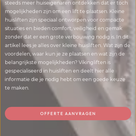
steeds meer huiseigenaren ontdekken dat er toch
mogelijkheden zijn om een lift te plaatsen. Kleine
huisliften zijn speciaal ontworpen voor compacte
situaties en bieden comfort, veiligheid en gemak
zonder dat er een grote verbouwing nodig is. In dit
artikel lees je alles over kleine huisliften. Wat zijn de
voordelen, waar kun je ze plaatsen en wat zijn de
belangrijkste mogelijkheden? Vikingliften is
gespecialiseerd in huisliften en deelt hier alle
informatie die je nodig hebt om een goede keuze
te maken.
OFFERTE AANVRAGEN